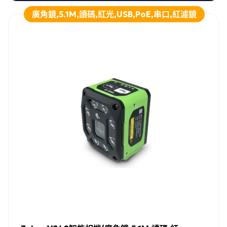
廣角鏡,5.1M,讀碼,紅光,USB,PoE,串口,紅濾鏡