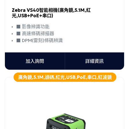
Zebra VS40智能相機(廣角鏡,5.1M,紅
光,USB+PoE+串口)
■ 影像辨識功能
■ 高速條碼掃描器
■ DPM(雷刻)條碼辨識
加入詢問
詳細資訊
廣角鏡,5.1M,讀碼,紅光,USB,PoE,串口,紅濾鏡