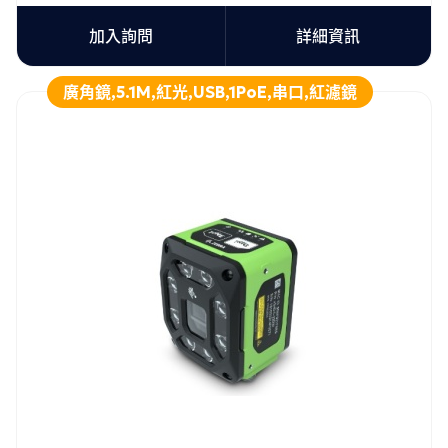
加入詢問
詳細資訊
廣角鏡,5.1M,紅光,USB,1PoE,串口,紅濾鏡