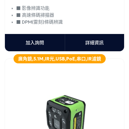
■ 影像辨識功能
■ 高速條碼掃描器
■ DPM(雷刻)條碼辨識
加入詢問
詳細資訊
廣角鏡,5.1M,IR光,USB,PoE,串口,IR濾鏡