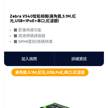
Zebra VS40智能相機(廣角鏡,5.1M,紅
光,USB+1PoE+串口,紅濾鏡)
■ 影像辨識功能
■ 高速條碼掃描器
■ DPM(雷刻)條碼辨識
加入詢問
詳細資訊
廣角鏡,5.1M,紅光,USB,PoE,串口,紅濾鏡