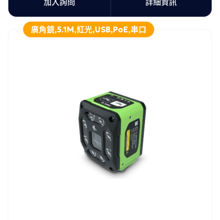
加入詢問
詳細資訊
廣角鏡,5.1M,紅光,USB,PoE,串口