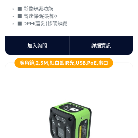
■ 影像辨識功能
■ 高速條碼掃描器
■ DPM(雷刻)條碼辨識
加入詢問
詳細資訊
廣角鏡,2.3M,紅白藍IR光,USB,PoE,串口