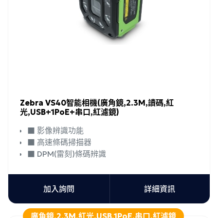
Zebra VS40智能相機(廣角鏡,2.3M,讀碼,紅
光,USB+1PoE+串口,紅濾鏡)
■ 影像辨識功能
■ 高速條碼掃描器
■ DPM(雷刻)條碼辨識
加入詢問
詳細資訊
廣角鏡,2.3M,紅光,USB,1PoE,串口,紅濾鏡