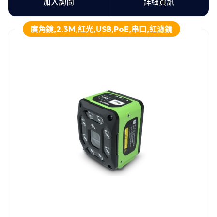
加入詢問
詳細資訊
廣角鏡,2.3M,紅光,USB,PoE,串口,紅濾鏡