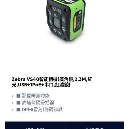
Zebra VS40智能相機(廣角鏡,2.3M,紅
光,USB+1PoE+串口,紅濾鏡)
■ 影像辨識功能
■ 高速條碼掃描器
■ DPM(雷刻)條碼辨識