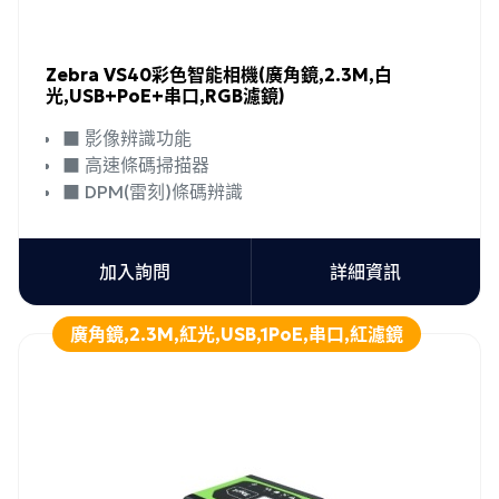
Zebra VS40彩色智能相機(廣角鏡,2.3M,白
光,USB+PoE+串口,RGB濾鏡)
■ 影像辨識功能
■ 高速條碼掃描器
■ DPM(雷刻)條碼辨識
加入詢問
詳細資訊
廣角鏡,2.3M,紅光,USB,1PoE,串口,紅濾鏡