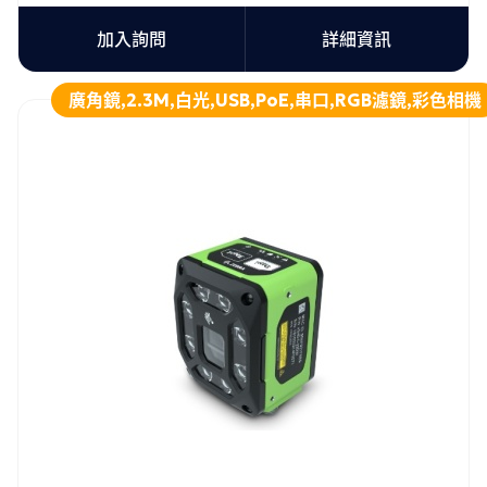
加入詢問
詳細資訊
廣角鏡,2.3M,白光,USB,PoE,串口,RGB濾鏡,彩色相機