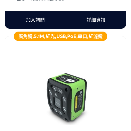
加入詢問
詳細資訊
廣角鏡,5.1M,紅光,USB,PoE,串口,紅濾鏡