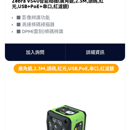
Zebra VS40智能相機(廣角鏡,2.3M,讀碼,紅
光,USB+PoE+串口,紅濾鏡)
■ 影像辨識功能
■ 高速條碼掃描器
■ DPM(雷刻)條碼辨識
加入詢問
詳細資訊
廣角鏡,2.3M,讀碼,紅光,USB,PoE,串口,紅濾鏡