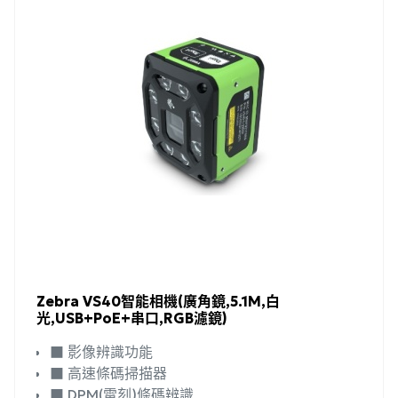
Zebra VS40智能相機(廣角鏡,5.1M,白
光,USB+PoE+串口,RGB濾鏡)
■ 影像辨識功能
■ 高速條碼掃描器
■ DPM(雷刻)條碼辨識