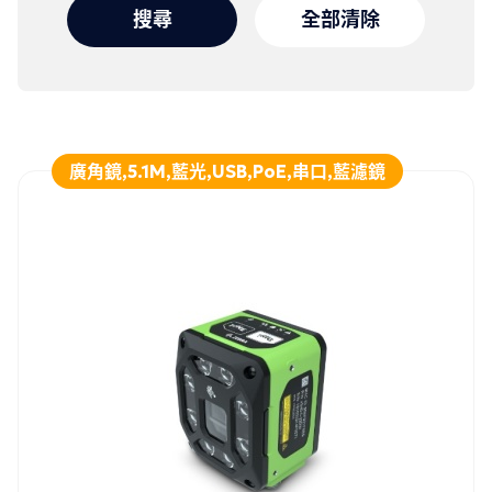
搜尋
全部清除
廣角鏡,5.1M,藍光,USB,PoE,串口,藍濾鏡