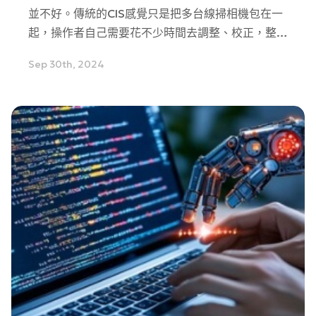
並不好。傳統的CIS感覺只是把多台線掃相機包在一
起，操作者自己需要花不少時間去調整、校正，整個
過程非常繁瑣…。現在新一代的CIS已經大幅精簡調
Sep 30th, 2024
整內容，大多調整已經由工廠事先調整好，操作者只
需按下自動調整，就能得到不錯的結果。也由於解析
度低，造成以往的CIS使用體驗極差，很少科技業自
動化業者會使用。但隨著產品不斷的改良，現在的
CIS已經可以開始逐漸使用在一些科技業的自動化檢
測設備上了。