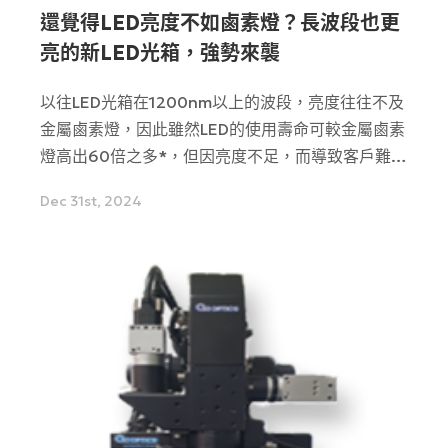
還覺得LED亮度不如鹵素燈？長波段也更
亮的新LED光箱，強勢來襲
以往LED光箱在1200nm以上的波段，亮度往往不及
金屬鹵素燈，因此雖然LED的使用壽命可較金屬鹵素
燈高出60倍之多*，但因亮度不足，而導致客戶難以
將金屬鹵素燈替換為LED光箱。因應這個困擾，
Dec 31st, 2024
REVOX近期將LED光箱的亮度進行了大幅升級，目
前在市面上幾乎沒有能夠與之匹敵的類似產品！