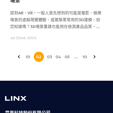
場景
提到AR、VR，一般人首先想到的可能是電影、娛樂
場景的虛擬現實體驗、或建築業常用的3D建模，但
您知道嗎？3D場景重建也能用在檢測產品品質，甚
至提升生產的效能唷。現在機器視覺已經研發出一個
Jul 22nd, 2024
革命性新功能，能夠將2D影像映射出3D影像，來看
看它能幫我們在哪些方面優化效能吧
01
02
03
04
05
…
10
霖思科技股份有限公司