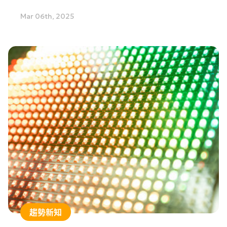
4011/4021新型號！採用同軸光學設計實現零遮擋
Mar 06th, 2025
掃描簡單或複雜的材質表面，在檢測一些目標物應用
時，例如較陡構件、超彎曲表面和深凹槽等，提供更
精確的測量結果，非常適用於半導體、消費電子和動
力電池等行業應用。
趨勢新知