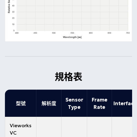
規格表
Sensor
Frame
型號
解析度
Interface
Type
Rate
Vieworks
VC