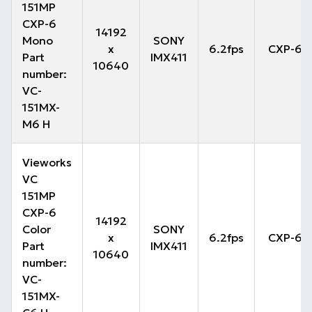
151MP
CXP-6
14192
Mono
SONY
x
6.2fps
CXP-6
Part
IMX411
10640
number:
VC-
151MX-
M6 H
Vieworks
VC
151MP
CXP-6
14192
Color
SONY
x
6.2fps
CXP-6
Part
IMX411
10640
number:
VC-
151MX-