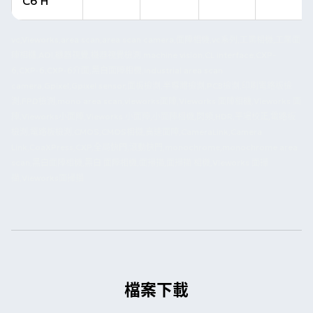
C6 H
vc,Vieworks,area scan,area scan camera,面陣相機,vc系列,工業相機,工業面
陣相機,AOI,機器視覺,機器視覺檢測,machine vision,CL interface,CXP-
6,CXP-6,CXP-6介面,黑白面陣相機,industrial area scan
camera,Gpixel,Gpixel sensor,面板檢測,半導體檢測,PCB檢測,印刷電路板檢
測,FPD檢測,mono area scan,vieworks面陣,Vieworks 面陣相機,Vieworks 面
陣,Vieworks小面陣,Vieworks 小面陣,小面陣相機,閃頻,HDR,平場校正,電路板
檢測,電路板檢測,CMOS,CMOS相機,高速面陣,CameraLink,Camera
Link,CoaXPress,CXP,全局快門,滾動快門,monochrome,monochrome area
scan,黑白面陣相機,黑白 面陣相機,面掃描,面掃描 相機,Vieworks 面掃
描,Vieworks面掃描
檔案下載