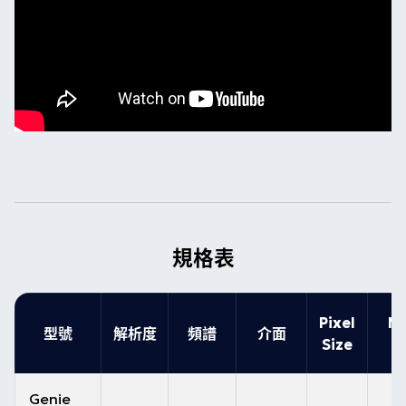
規格表
Pixel
Ma
型號
解析度
頻譜
介面
Size
Genie