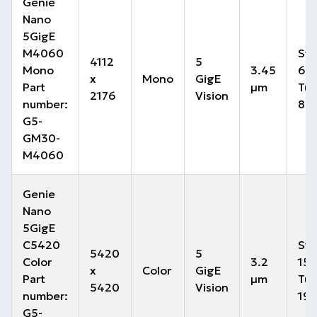
Genie
Nano
5GigE
M4060
Sta
4112
5
Mono
3.45
68 
x
Mono
GigE
Part
µm
Tur
2176
Vision
number:
88 
G5-
GM30-
M4060
Genie
Nano
5GigE
C5420
Sta
5420
5
Color
3.2
15 
x
Color
GigE
Part
µm
Tur
5420
Vision
number:
19.
G5-