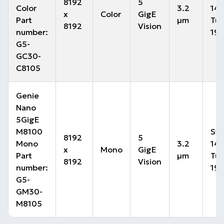
8192
5
Color
3.2
14 
x
Color
GigE
Part
µm
Tur
8192
Vision
number:
19.
G5-
GC30-
C8105
Genie
Nano
5GigE
M8100
Sta
8192
5
Mono
3.2
14 
x
Mono
GigE
Part
µm
Tur
8192
Vision
number:
19.
G5-
GM30-
M8105