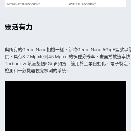
靈活有力
與所有的Genie Nano相機一樣，新款Genie Nano 5GigE型
供，具有3.2 Mpixle到45 Mpixel的多種分辯率，畫面播放速
Turbodrive填滿整個5GigE頻寬。適用於工業自動化、電子製
檢測和一般機器視覺檢測的系統。