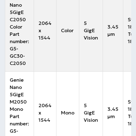
Nano
5GigE
C2050
Sta
2064
5
Color
3.45
187
x
Color
GigE
Part
µm
Tur
1544
Vision
number:
187
G5-
GC30-
C2050
Genie
Nano
5GigE
M2050
Sta
2064
5
Mono
3.45
187
x
Mono
GigE
Part
µm
Tur
1544
Vision
number:
187
G5-