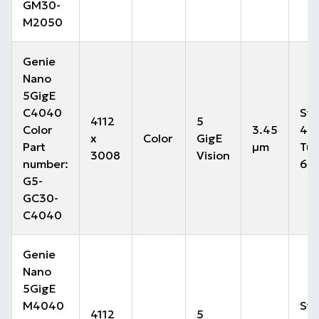
GM30-
M2050
Genie
Nano
5GigE
C4040
Sta
4112
5
Color
3.45
49 
x
Color
GigE
Part
µm
Tur
3008
Vision
number:
63 
G5-
GC30-
C4040
Genie
Nano
5GigE
M4040
Sta
4112
5