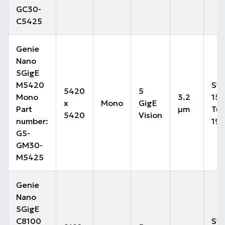
GC30-
C5425
Genie
Nano
5GigE
M5420
Sta
5420
5
Mono
3.2
15 
x
Mono
GigE
Part
µm
Tur
5420
Vision
number:
19.
G5-
GM30-
M5425
Genie
Nano
5GigE
C8100
Sta