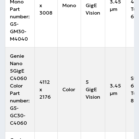
Mono
3.45
49 
x
Mono
GigE
Part
µm
Tur
3008
Vision
number:
63 
G5-
GM30-
M4040
Genie
Nano
5GigE
C4060
Sta
4112
5
Color
3.45
68 
x
Color
GigE
Part
µm
Tur
2176
Vision
number:
88 
G5-
GC30-
C4060