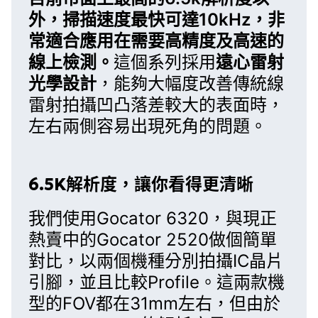
外，掃描速度最快可達10kHz，非
常適合應用在需要高精度及高速的
線上檢測。
這個系列
採用
遠心雷射
光學設計
，能夠大幅度改善傳統線
雷射拍攝凹凸落差較大的表面時，
左右兩側容易出現死角的問題。
6.5K解析度，讓你看得更清晰
我們使用
Gocator 6320
，與現正
熱賣中的
Gocator 2520
做個簡單
對比，以兩個機種分別拍攝IC晶片
引腳，並且比較Profile。這兩款機
型的FOV都在31mm左右，但由於