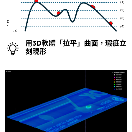
用3D軟體「拉平」曲面，瑕疵立
刻現形